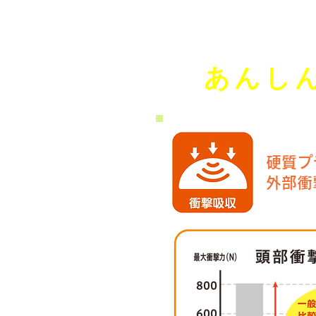
あんし
硬質プ
外部衝撃