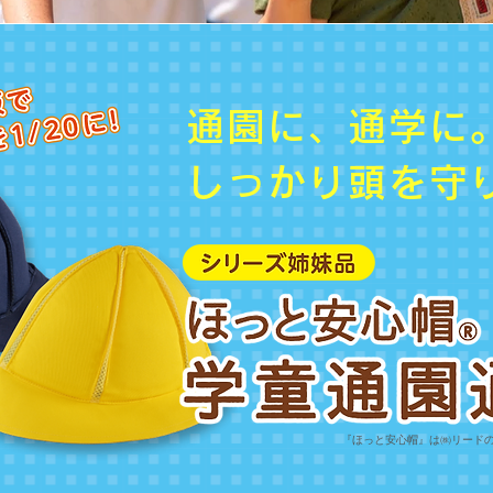
通園に、通学に
しっかり頭を守
『ほっと安心帽』は㈱リード