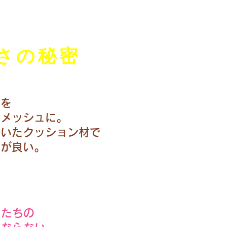
さの秘密
部を
性メッシュに。
開いたクッション材で
性が良い。
もたちの