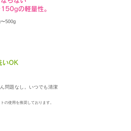
にならない
〜150gの軽量性。
〜500g
洗いOK
ろん問題なし。いつでも清潔
ットの使用を推奨しております。