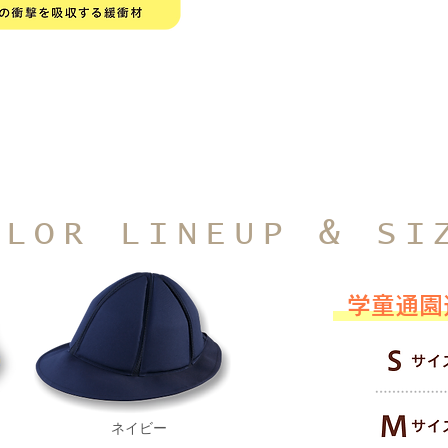
※仕様は改良のため予告なく変更
OLOR LINEUP & SI
学童通園
ネイビー