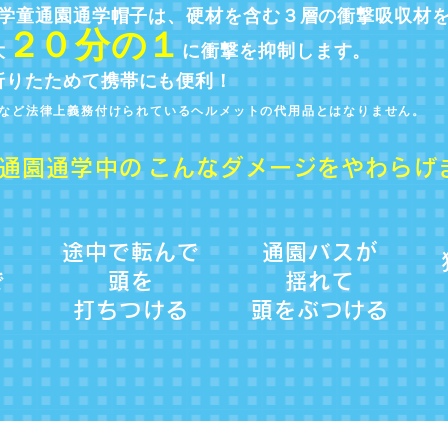
 学童通園通学帽子は、硬材を含む３層の衝撃吸収材
２
０分
の
１
大
に衝撃を抑制します。
折りたためて携帯にも便利！
など法律上義務付けられている
ヘルメットの代用品とはなりません。
通園通学中の
こんなダメージをやわらげ
途中で転んで
通園バスが
で
頭を
揺れて
打ちつける
頭をぶつける