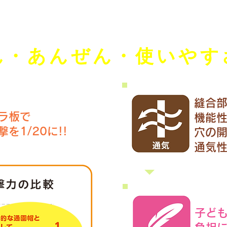
ん・あんぜん・使いやす
縫合
ラ板で
機能
を1/20に!!
穴の
通気
子ど