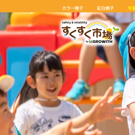
カラー帽子
紅白帽子
学